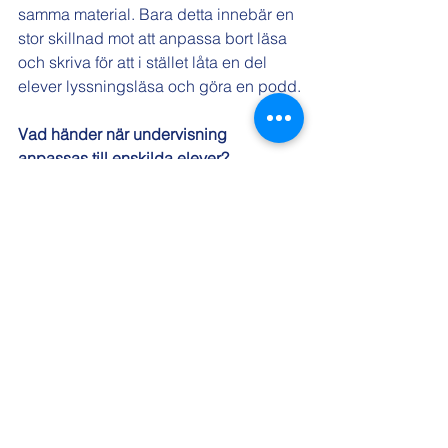
samma material. Bara detta innebär en 
stor skillnad mot att anpassa bort läsa 
och skriva för att i stället låta en del 
elever lyssningsläsa och göra en podd.
Vad händer när undervisning 
anpassas till enskilda elever?
De extra anpassningarnas fokus på 
enskilda elevers behov hamnar lätt på 
kollisionskurs med den övriga 
klassens behov, det går inte att 
undvika. En elevs behov av att allt som 
oftast resa sig och gå omkring i 
klassrummet kolliderar med andra 
elevers behov av att få sitta och 
koncentrera sig på en uppgift. En elevs 
svårigheter att lära sig läsa kan drabba 
alla de andra eleverna när egen 
lästräning byts ut mot högläsning för 