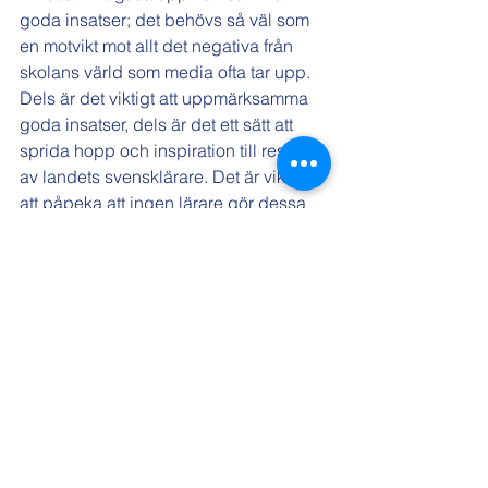
goda insatser; det behövs så väl som 
en motvikt mot allt det negativa från 
skolans värld som media ofta tar upp. 
Dels är det viktigt att uppmärksamma 
goda insatser, dels är det ett sätt att 
sprida hopp och inspiration till resten 
av landets svensklärare. Det är viktigt 
att påpeka att ingen lärare gör dessa 
insatser utan att själv ha fått inspiration 
och kunskap från lärare och kollegor 
tidigare, och därför kan detta pris leda 
till att den snöbollen rullar vidare och 
sprider positiva tankar till fler.
Ifjol gick priset till svensklärarna Linda 
Wikström, Språkslussen i Piteå, Regina 
Falk, Kvibilleskolan i Halmstad, Karin 
Herlitz, Nacka gymnasium, och Emelie 