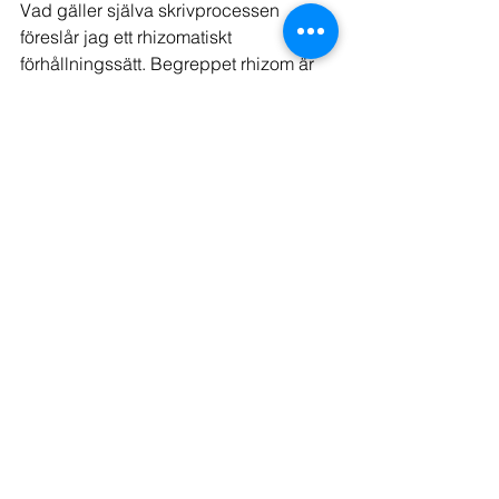
Vad gäller själva skrivprocessen 
föreslår jag ett rhizomatiskt 
förhållningssätt. Begreppet rhizom är 
hämtat från biologin och hänvisar till 
rotsystemen i vissa växter, bland annat 
ingefäran. Den växer i oförutsägbara 
riktningar, utan tydlig början eller 
tydligt slut. Om vi närmar oss 
skrivprocessen med en sådan 
förståelse slutar vi tänka att den börjar 
med planering och slutar med en 
färdig produkt. Processen är ständigt 
pågående, rörlig och föränderlig.
Det tredje nyckelordet är kreativt skriv­
ande
. Historiskt har forskning ofta ställt 
produkt och process mot varandra som 
motpoler, men särskilt i en 
skolmusikalkontext blir dessa 