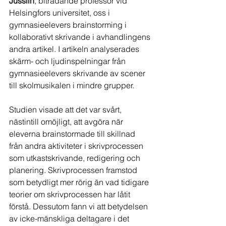
Jusslin
, biträdande professor vid 
Helsingfors­ universitet, oss i 
gymnasieelevers brain­storming i 
kollaborativt skrivande i avhandlingens 
andra artikel. I artikeln analyserades 
skärm- och ljudinspelningar från 
gymnasieelevers skrivande av scener 
till skolmusikalen i mindre grupper. 
Studien visade att det var svårt, 
nästintill omöjligt, att avgöra när 
eleverna brainstormade till skillnad 
från andra aktiviteter i skrivprocessen 
som utkastskrivande, redigering och 
planering. Skrivprocessen framstod 
som betydligt mer rörig än vad tidigare 
teorier om skrivprocessen har låtit 
förstå. Dessutom fann vi att betydelsen 
av icke-mänskliga deltagare i det 