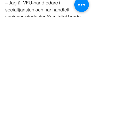
– Jag är VFU-handledare i 
socialtjänsten och har handlett 
socionomstudenter. Samtidigt borde 
alla få en chans att byta roll och få nya 
perspektiv.
Hur ser du på ditt karriärbyte?
– Just nu är jag faktiskt lite i kris. Om 
jag väljer att jobba som lärare räknar 
jag med att gå ner 10 000 kronor i lön 
och får ett mycket stress­igare jobb 
med mer låsta arbetstider. Jag tror att 
yrket passar mig men att arbetslivet är 
tufft.
I sommar kommer hon att gå tillbaka till 
sitt jobb på socialtjänsten som hon är 
tjänstledig från nu. Det är inte helt lätt 
att få lärarjobb.