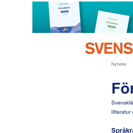
Nyheter
Fö
Svensklä
litteratu
Språkr