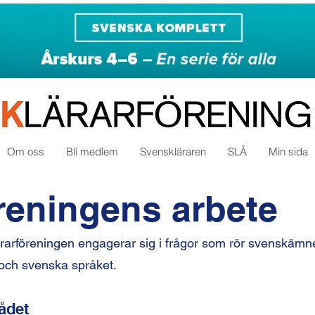
Om oss
Bli medlem
Svenskläraren
SLÅ
Min sida
reningens arbete
rarföreningen engagerar sig i frågor som rör svenskämne
r och svenska språket.
ådet