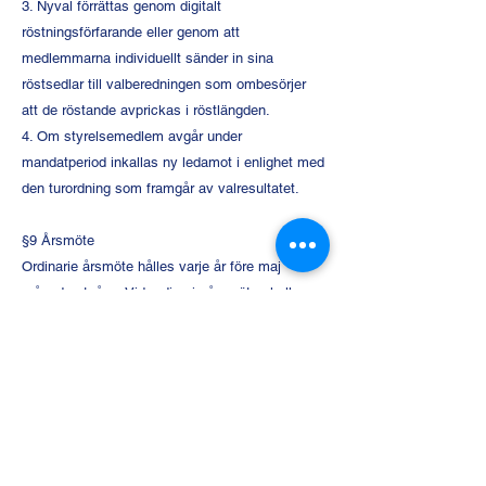
3. Nyval förrättas genom digitalt
röstningsförfarande eller genom att
medlemmarna individuellt sänder in sina
röstsedlar till valberedningen som ombesörjer
att de röstande avprickas i röstlängden.
4. Om styrelsemedlem avgår under
mandatperiod inkallas ny ledamot i enlighet med
den turordning som framgår av valresultatet.
§9 Årsmöte
Ordinarie årsmöte hålles varje år före maj
månads utgång. Vid ordinarie årsmöte skall
följande ärenden behandlas:
1. Mötets öppnande
2. Val av ordförande för mötet
3. Val av sekreterare för mötet
4. Val av protokolljusterare tillika rösträknare
5. Fastställande av dagordning
6. Fråga om årsmötets behöriga utlysande