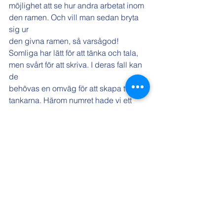
möjlighet att se hur andra arbetat inom 
den ramen. Och vill man sedan bryta 
sig ur
den givna ramen, så varsågod!
Somliga har lätt för att tänka och tala, 
men svårt för att skriva. I deras fall kan 
de
behövas en omväg för att skapa text av 
tankarna. Härom numret hade vi ett 
ämne
som engagerade flera, men dagarna 
gick och inget blev skrivet. Så i stället
diskuterade vi ämnet, spelade in 
samtalet, transkriberade det och skrev 
rent det.
Ett annat sätt att övervinna motstånd är 
att skriva gemensamt. En gång skrev
redaktionen diktrader som alla började 
med orden ”Jag vill”. Sedan flyttades 