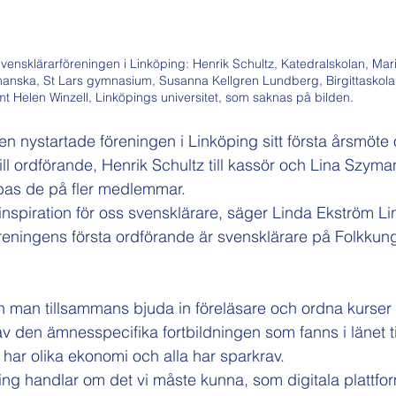
vensklärarföreningen i Linköping: Henrik Schultz, Katedralskolan, Mar
manska, St Lars gymnasium, Susanna Kellgren Lundberg, Birgittaskola
t Helen Winzell, Linköpings universitet, som saknas på bilden.
en nystartade föreningen i Linköping sitt första årsmöte
ll ordförande, Henrik Schultz till kassör och Lina Szymans
pas de på fler medlemmar.
 inspiration för oss svensklärare, säger Linda Ekström L
öreningens första ordförande är svensklärare på Folkkung
an man tillsammans bjuda in föreläsare och ordna kurse
 den ämnesspecifika fortbildningen som fanns i länet ti
 har olika ekonomi och alla har sparkrav.
ning handlar om det vi måste kunna, som
digitala plattfor