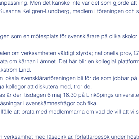
passning. Men det kanske inte var det som gjorde att ma
 Susanna Kellgren-Lundberg, medlem i föreningen och s
gen som en mötesplats för svensklärare på olika skolor o
talen om verksamheten väldigt styrda; nationella prov, 
rata om kärnan i ämnet. Det här blir en kollegial plattfor
Ekström Lind.
en lokala svensklärarföreningen bli för de som jobbar på
a kollegor att diskutera med, tror de.
räffas är den tisdagen 6 maj 16.30 på Linköpings universit
öreläsningar i svenskämnesfrågor och fika.
tillfälle att prata med medlemmarna om vad de vill att vi 
 en verksamhet med läsecirklar, författarbesök under hös