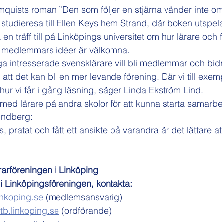
mquists roman ”Den som följer en stjärna vänder inte om”
tudieresa till Ellen Keys hem Strand, där boken utspela
 en träff till på Linköpings universitet om hur lärare och 
 medlemmars idéer är välkomna.
a intresserade svensklärare vill bli medlemmar och bid
t det kan bli en mer levande förening. Där vi till exem
hur vi får i gång läsning, säger Linda Ekström Lind.
med lärare på andra skolor för att kunna starta samarbet
undberg:
, pratat och fått ett ansikte på varandra är det lättare at
arföreningen i Linköping
i Linköpingsföreningen, kontakta:
inkoping.se
 (medlemsansvarig)
tb.linkoping.se
 (ordförande)