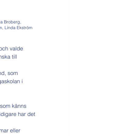
ia Broberg, 
n, Linda Ekström 
 och valde 
ka till 
ind, som 
askolan i 
r som känns 
digare har det 
mar eller 