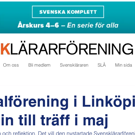
Om oss
Bli medlem
Svenskläraren
SLÅ
Min sida
alförening i Linköp
n till träff i maj
n och reflektion. Det vill den nystartade Svensklärarfören