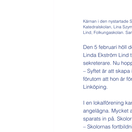
Kärnan i den nystartade S
Katedralskolan, Lina Szy
Lind, Folkungaskolan. Sam
Den 5 februari höll d
Linda Ekström Lind ti
sekreterare. Nu hop
– Syftet är att skapa
förutom att hon är f
Linköping.
I en lokalförening k
angelägna. Mycket av
sparats in på. Skolor
– Skolornas fortbild