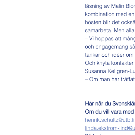
läsning av Malin Blo
kombination med en s
hösten blir det också
samarbeta. Men alla
– Vi hoppas att mång
och engagemang så at
tankar och idéer om 
Och knyta kontakter 
Susanna Kellgren-L
– Om man har träffats
Här når du Svensklär
Om du vill vara med 
henrik.schultz@utb.l
linda.ekstrom-lind@u