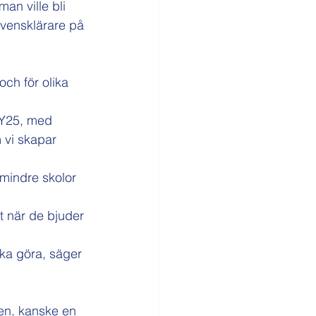
n ville bli 
vensklärare på 
ch för olika 
GY25, med 
m vi skapar 
 mindre skolor 
et när de bjuder 
ska göra, säger 
ten, kanske en 