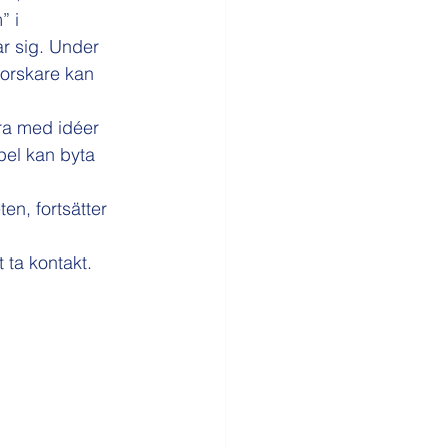
 i 
r sig. Under 
forskare kan 
ra med idéer 
pel kan byta 
en, fortsätter 
t ta kontakt.